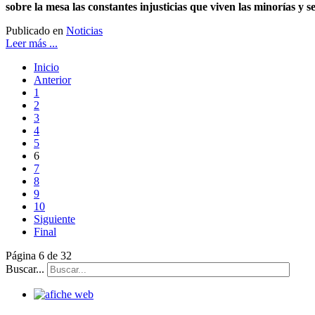
sobre la mesa las constantes injusticias que viven las minorías y 
Publicado en
Noticias
Leer más ...
Inicio
Anterior
1
2
3
4
5
6
7
8
9
10
Siguiente
Final
Página 6 de 32
Buscar...