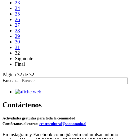
23
24
25
26
27
28
29
30
31
32
Siguiente
Final
Página 32 de 32
Buscar...
Contáctenos
Actividades gratuitas para toda la comunidad
Contáctanos al correo:
centrocultural@sanantonio.cl
En instagram y Facebook como @centroculturalsanantonio