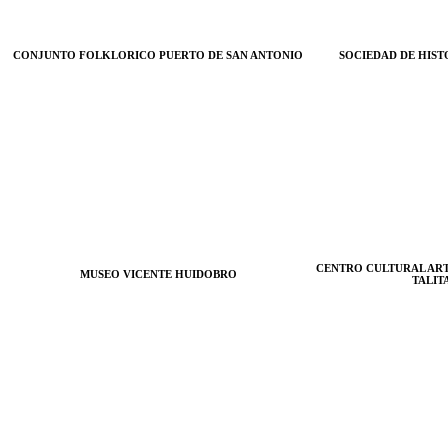
CONJUNTO FOLKLORICO PUERTO DE SAN ANTONIO
SOCIEDAD DE HIST
CENTRO CULTURAL ART
MUSEO VICENTE HUIDOBRO
TALIT