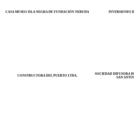
CASA MUSEO ISLA NEGRA DE FUNDACIÓN NERUDA
INVERSIONES D
SOCIEDAD DIFUSORA D
CONSTRUCTORA DEL PUERTO LTDA.
SAN ANTO