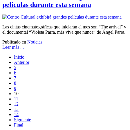
películas durante esta semana
Las cintas cinematográficas que iniciarán el mes son “The arrival” y
el documental “Violeta Parra, más viva que nunca” de Ángel Parra.
Publicado en
Noticias
Leer más ...
Inicio
Anterior
5
6
7
8
9
10
11
12
13
14
Siguiente
Final