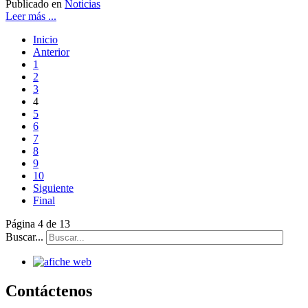
Publicado en
Noticias
Leer más ...
Inicio
Anterior
1
2
3
4
5
6
7
8
9
10
Siguiente
Final
Página 4 de 13
Buscar...
Contáctenos