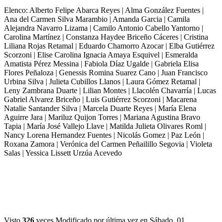
Elenco: Alberto Felipe Abarca Reyes | Alma González Fuentes |
Ana del Carmen Silva Marambio | Amanda Garcia | Camila
Alejandra Navarro Lizama | Camilo Antonio Cabello Yantorno |
Carolina Martínez | Constanza Haydee Briceño Cáceres | Cristina
Liliana Rojas Retamal | Eduardo Chamorro Azocar | Elba Gutiérrez
Scorzoni | Elise Carolina Ignacia Amaya Esquivel | Esmeralda
Amatista Pérez Messina | Fabiola Díaz Ugalde | Gabriela Elisa
Flores Peñaloza | Genessis Romina Suarez Cano | Juan Francisco
Urbina Silva | Julieta Cubillos Llanos | Laura Gómez Retamal |
Leny Zambrana Duarte | Lilian Montes | Llacolén Chavarría | Lucas
Gabriel Alvarez Briceño | Luis Gutiérrez Scorzoni | Macarena
Natalie Santander Silva | Marcela Duarte Reyes | María Elena
Aguirre Jara | Mariluz Quijon Torres | Mariana Agustina Bravo
Tapia | María José Vallejo Llave | Matilda Julieta Olivares Roml |
Nancy Lorena Hernandez Fuentes | Nicolás Gomez | Paz León |
Roxana Zamora | Verónica del Carmen Peñailillo Segovia | Violeta
Salas | Yessica Lissett Urzúa Acevedo
Visto
326
veces
Modificado por última vez en Sábado, 01