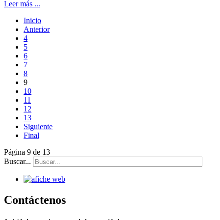
Leer más ...
Inicio
Anterior
4
5
6
7
8
9
10
11
12
13
Siguiente
Final
Página 9 de 13
Buscar...
Contáctenos