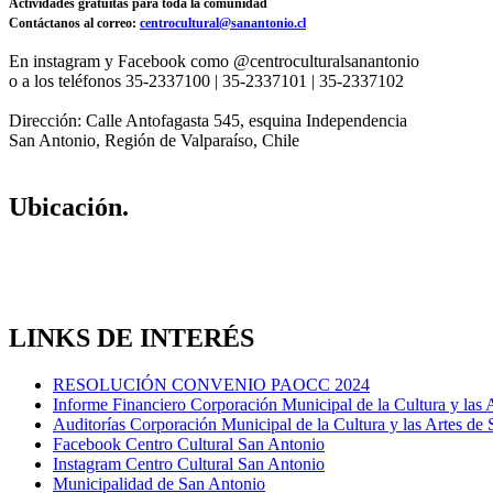
Actividades gratuitas para toda la comunidad
Contáctanos al correo:
centrocultural@sanantonio.cl
En instagram y Facebook como @centroculturalsanantonio
o a los teléfonos 35-2337100 | 35-2337101 | 35-2337102
Dirección: Calle Antofagasta 545, esquina Independencia
San Antonio, Región de Valparaíso, Chile
Ubicación.
LINKS DE INTERÉS
RESOLUCIÓN CONVENIO PAOCC 2024
Informe Financiero Corporación Municipal de la Cultura y las 
Auditorías Corporación Municipal de la Cultura y las Artes de
Facebook Centro Cultural San Antonio
Instagram Centro Cultural San Antonio
Municipalidad de San Antonio