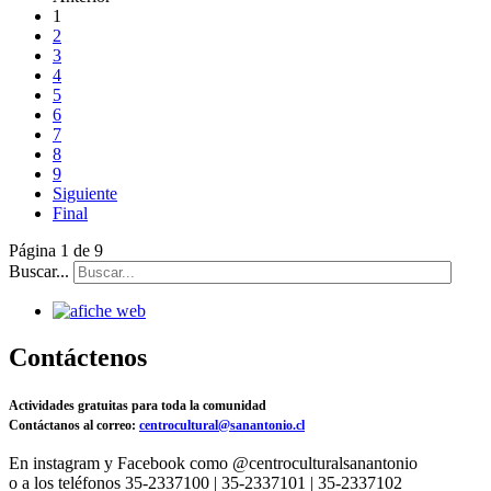
1
2
3
4
5
6
7
8
9
Siguiente
Final
Página 1 de 9
Buscar...
Contáctenos
Actividades gratuitas para toda la comunidad
Contáctanos al correo:
centrocultural@sanantonio.cl
En instagram y Facebook como @centroculturalsanantonio
o a los teléfonos 35-2337100 | 35-2337101 | 35-2337102