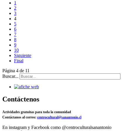
1
2
3
4
5
6
7
8
9
10
Siguiente
Final
Página 4 de 11
Buscar...
Contáctenos
Actividades gratuitas para toda la comunidad
Contáctanos al correo:
centrocultural@sanantonio.cl
En instagram y Facebook como @centroculturalsanantonio