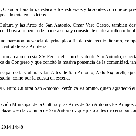
a, Claudia Barattini, destacaba los esfuerzos y la solidez con que se 
specialmente en las letras.
ultura y las Artes de San Antonio, Omar Vera Castro, también destac
ual busca fomentar de manera seria y consistente el desarrollo cultural
 que marcaron presencia de principio a fin de este evento literario, co
 central de esta Antiferia.
levaron a cabo en esta XV Feria del Libro Usado de San Antonio, especial
sica de Congreso y que concitó la masiva presencia de la comunidad, tan
ipal de la Cultura y las Artes de San Antonio, Aldo Signorelli, quie
istoria, como por la puesta en escena.
 del Centro Cultural San Antonio, Verónica Palomino, quien agradeció e
ción Municipal de la Cultura y las Artes de San Antonio, los Amigos de
emplazado en la comuna de San Antonio y que justo antes de cerrar su co
e 2014 14:48