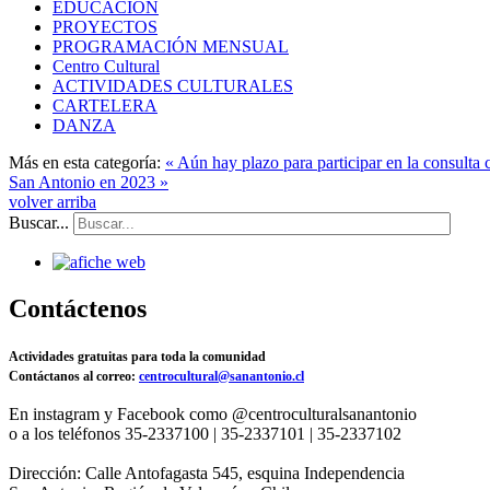
EDUCACION
PROYECTOS
PROGRAMACIÓN MENSUAL
Centro Cultural
ACTIVIDADES CULTURALES
CARTELERA
DANZA
Más en esta categoría:
« Aún hay plazo para participar en la consult
San Antonio en 2023 »
volver arriba
Buscar...
Contáctenos
Actividades gratuitas para toda la comunidad
Contáctanos al correo:
centrocultural@sanantonio.cl
En instagram y Facebook como @centroculturalsanantonio
o a los teléfonos 35-2337100 | 35-2337101 | 35-2337102
Dirección: Calle Antofagasta 545, esquina Independencia