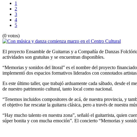
1
2
3
4
5
(0 votos)
El proyecto Ensamble de Guitarras y a Compañía de Danzas Folclóric
actividades son gratuitas y se encuentran disponibles.
“Memorias y sonidos del litoral” es el nombre del proyecto financiado 
implementó dos espacios formativos liderados con connotados artistas 
Es este último taller, que trabajó arduamente cada sábado, desde el m
de nuestro patrimonio cultural, tanto local como nacional.
“Tenemos incluidos compositores de acá, de nuestra provincia, y tamb
el objetivo fue rescatar la guitarra clásica, pero a través de nuestra m
“Hay mucho talento en nuestra zona”, señaló el guitarrista, quien c
súper bonita y con mucha emoción”. El concierto “Memorias y sonidos d