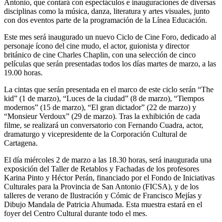
Antonio, que contará con espectáculos e inauguraciones de diversas
disciplinas como la música, danza, literatura y artes visuales, junto
con dos eventos parte de la programación de la Línea Educación.
Este mes será inaugurado un nuevo Ciclo de Cine Foro, dedicado al
personaje ícono del cine mudo, el actor, guionista y director
británico de cine Charles Chaplin, con una selección de cinco
películas que serán presentadas todos los días martes de marzo, a las
19.00 horas.
La cintas que serán presentada en el marco de este ciclo serán “The
kid” (1 de marzo), “Luces de la ciudad” (8 de marzo), “Tiempos
modernos” (15 de marzo), “El gran dictador” (22 de marzo) y
“Monsieur Verdoux” (29 de marzo). Tras la exhibición de cada
filme, se realizará un conversatorio con Fernando Cuadra, actor,
dramaturgo y vicepresidente de la Corporación Cultural de
Cartagena.
El día miércoles 2 de marzo a las 18.30 horas, será inaugurada una
exposición del Taller de Retablos y Fachadas de los profesores
Karina Pinto y Héctor Perán, financiado por el Fondo de Iniciativas
Culturales para la Provincia de San Antonio (FICSA), y de los
talleres de verano de Ilustración y Cómic de Francisco Mejías y
Dibujo Mandala de Patricia Ahumada. Esta muestra estará en el
foyer del Centro Cultural durante todo el mes.