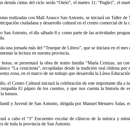
Las demás cintas del ciclo serán “Otelo”, el martes 11; “Paglici”, el mar
juntas realizadas con Mall Arauco San Antonio, se iniciará un Taller de 
rticipación ciudadana y desarrollo cultural en el centro comercial de la
co San Antonio, el día sábado 8 y como parte de las actividades program
ía.
ada una jornada más del “Trueque de Libros”, que se iniciara en el mes d
entar la lectura en nuestra provincia.
 horas, se presentará la obra de teatro familia “María Cenizas, un cue
ásico “La cenicienta”, recopiladas desde la tradición oral chilena por
estra zona, en el marco de un trabajo que desarrolla la Línea Educació
ño, el Centro Cultural iniciará la celebración de este importante día a la
 compañía El pájaro de los cuentos, y que nos cuenta la historia de e
la basura.
nfantil y Juvenil de San Antonio, dirigida por Manuel Menares Salas, e
evará a cabo el “3° Encuentro escolar de clásicos de la música y músi
es de toda la provincia de San Antonio.