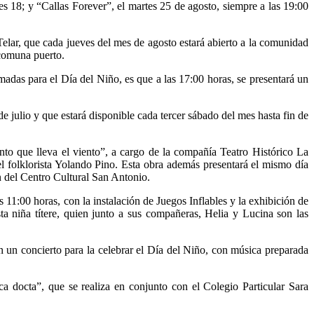
tes 18; y “Callas Forever”, el martes 25 de agosto, siempre a las 19:00
Telar, que cada jueves del mes de agosto estará abierto a la comunidad
 comuna puerto.
adas para el Día del Niño, es que a las 17:00 horas, se presentará un
e julio y que estará disponible cada tercer sábado del mes hasta fin de
nto que lleva el viento”, a cargo de la compañía Teatro Histórico La
 el folklorista Yolando Pino. Esta obra además presentará el mismo día
n del Centro Cultural San Antonio.
s 11:00 horas, con la instalación de Juegos Inflables y la exhibición de
sta niña títere, quien junto a sus compañeras, Helia y Lucina son las
n un concierto para la celebrar el Día del Niño, con música preparada
ca docta”, que se realiza en conjunto con el Colegio Particular Sara