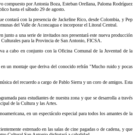
ctivo compuesto por Antonia Boza, Esteban Orellana, Paloma Rodríguez
blico hasta el
sábado 29 de agosto.
que contará con la presencia de Jackeline Rico, desde Colombia, y Pep
omunas del Valle de Aconcagua e incorporar el Litoral Central.
ien junto a una serie de invitados nos presentará este nueva producción
as Culturales para la Provincia de San Antonio, FICSA.
 lleva a cabo en conjunto con la Oficina Comunal de la Juventud de la
, en un montaje que deriva del conocido refrán "Mucho ruido y pocas
e música del recuerdo a cargo de Pablo Sierra y un coro de amigos. Esta
gramada para estudiantes de nuestra zona y que se desarrolla a través
pal de la Cultura y las Artes.
inoamericana, en un espectáculo especial para todos los amantes de la
cientemente estrenado en las salas de cine pagadas o de cadena, y que
tro Cultural San Antonio disfrutará a cabalidad.