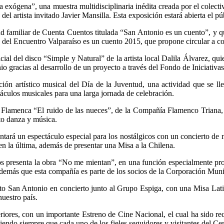
ada exógena”,
una muestra multidisciplinaria inédita creada por el cole
l artista invitado Javier Mansilla. Esta exposición estará abierta el pú
idad familiar de Cuenta Cuentos titulada “San Antonio es un cuento”, y 
n del Encuentro Valparaíso es un cuento 2015, que propone circular a c
icial del disco “Simple y Natural” de la artista local Dalila Álvarez, qu
nio gracias al desarrollo de un proyecto a través del Fondo de Iniciativ
bración artístico musical del Día de la Juventud, una actividad que se
culos musicales para una larga jornada de celebración.
za Flamenca “El ruido de las nueces”, de la Compañía Flamenco Triana
to danza y música.
sentará un espectáculo especial para los nostálgicos con un concierto d
en la última, además de presentar una Misa a la Chilena.
os presenta la obra “No me mientan”, en una función especialmente pro
emás que esta compañía es parte de los socios de la Corporación Munici
erto San Antonio en concierto junto al Grupo Espiga, con una Misa Lat
nuestro país.
iores, con un importante Estreno de Cine Nacional, el cual ha sido re
iendo siempre que cada uno de los fieles seguidores y visitantes del Cen