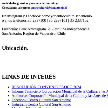
Actividades gratuitas para toda la comunidad
Contáctanos al correo:
centrocultural@sanantonio.cl
En instagram y Facebook como @centroculturalsanantonio
o a los teléfonos 35-2337100 | 35-2337101 | 35-2337102
Dirección: Calle Antofagasta 545, esquina Independencia
San Antonio, Región de Valparaíso, Chile
Ubicación.
LINKS DE INTERÉS
RESOLUCIÓN CONVENIO PAOCC 2024
Informe Financiero Corporación Municipal de la Cultura y las 
Auditorías Corporación Municipal de la Cultura y las Artes de
Facebook Centro Cultural San Antonio
Instagram Centro Cultural San Antonio