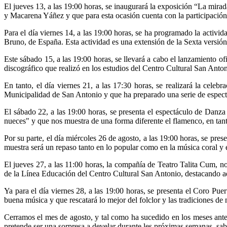
El jueves 13, a las 19:00 horas, se inaugurará la exposición “La mir
y Macarena Yáñez y que para esta ocasión cuenta con la participación de
Para el día viernes 14, a las 19:00 horas, se ha programado la activ
Bruno, de España. Esta actividad es una extensión de la Sexta versió
Este sábado 15, a las 19:00 horas, se llevará a cabo el lanzamiento of
discográfico que realizó en los estudios del Centro Cultural San Anto
En tanto, el día viernes 21, a las 17:30 horas, se realizará la cele
Municipalidad de San Antonio y que ha preparado una serie de espectá
El sábado 22, a las 19:00 horas, se presenta el espectáculo de Dan
nueces" y que nos muestra de una forma diferente el flamenco, en tan
Por su parte, el día miércoles 26 de agosto, a las 19:00 horas, se pre
muestra será un repaso tanto en lo popular como en la música coral y 
El jueves 27, a las 11:00 horas, la compañía de Teatro Talita Cum, n
de la Línea Educación del Centro Cultural San Antonio, destacando ad
Ya para el día viernes 28, a las 19:00 horas, se presenta el Coro Pu
buena música y que rescatará lo mejor del folclor y las tradiciones de 
Cerramos el mes de agosto, y tal como ha sucedido en los meses anter
pretende ser una sorpresa a develar durante les próximas semanas, sab