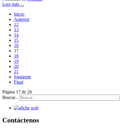
Leer más ...
Inicio
Anterior
12
13
14
15
16
17
18
19
20
21
Siguiente
Final
Página 17 de 26
Buscar...
Contáctenos