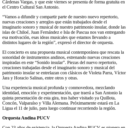
Cárdenas Vargas, y que este viernes se presenta de forma gratuita en
el Centro Cultural San Antonio.
“Vamos a difundir y compartir parte de nuestro nuevo repertorio,
nuevas creaciones y arreglos que están trabajados desde el
imaginario sonoro y musical de nuestro patrimonio insular, donde las
islas de Chiloé, Juan Fernández e Isla de Pascua nos van entregando
esa motivación, esas ideas musicales que estamos llevando a
distintos lugares de la región”, expresó el director de orquesta.
El concierto es una propuesta musical contemporánea que rescata la
sonoridad de instrumentos andinos, estrenando nuevas creaciones
inspiradas en este “Sonido insular”. Piezas del nuevo repertorio,
creaciones trabajadas desde el imaginario sonoro y musical del
patrimonio insular se entrelazan con clásicos de Violeta Parra, Víctor
Jara y Horacio Salinas, entre otros y otras.
Una experiencia musical profunda y conmovedora, mezclando
identidad, emoción y experimentación, que traerá a San Antonio la
quinta presentación de esta gira, tras haber visitado ya Quillota,
Concón, Valparaíso y Villa Alemana. Próximamente estará en La
Ligua el 11 de julio, para luego continuar recorriendo la región.
Orquesta Andina PUCV
Con 23 años de existencia, la Orquesta Andina PUCV es pionera en