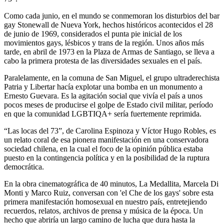
Como cada junio, en el mundo se conmemoran los disturbios del bar
gay Stonewall de Nueva York, hechos históricos acontecidos el 28
de junio de 1969, considerados el punta pie inicial de los
movimientos gays, lésbicos y trans de la región. Unos años más
tarde, en abril de 1973 en la Plaza de Armas de Santiago, se lleva a
cabo la primera protesta de las diversidades sexuales en el país.
Paralelamente, en la comuna de San Miguel, el grupo ultraderechista
Patria y Libertar hacía explotar una bomba en un monumento a
Ernesto Guevara. Es la agitación social que vivía el país a unos
pocos meses de producirse el golpe de Estado civil militar, período
en que la comunidad LGBTIQA+ sería fuertemente reprimida.
“Las locas del 73”, de Carolina Espinoza y Víctor Hugo Robles, es
un relato coral de esa pionera manifestación en una conservadora
sociedad chilena, en la cual el foco de la opinión pública estaba
puesto en la contingencia política y en la posibilidad de la ruptura
democrática.
En la obra cinematográfica de 40 minutos, La Medallita, Marcela Di
Monti y Marco Ruiz, conversan con 'el Che de los gays' sobre esta
primera manifestación homosexual en nuestro país, entretejiendo
recuerdos, relatos, archivos de prensa y música de la época. Un
hecho que abriría un largo camino de lucha que dura hasta la