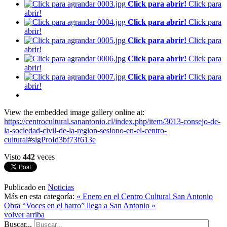
Click para abrir!
Click para
abrir!
Click para abrir!
Click para
abrir!
Click para abrir!
Click para
abrir!
Click para abrir!
Click para
abrir!
Click para abrir!
Click para
abrir!
View the embedded image gallery online at:
https://centrocultural.sanantonio.cl/index.php/item/3013-consejo-de-
la-sociedad-civil-de-la-region-sesiono-en-el-centro-
cultural#sigProId3bf73f613e
Visto
442
veces
Publicado en
Noticias
Más en esta categoría:
« Enero en el Centro Cultural San Antonio
Obra “Voces en el barro” llega a San Antonio »
volver arriba
Buscar...