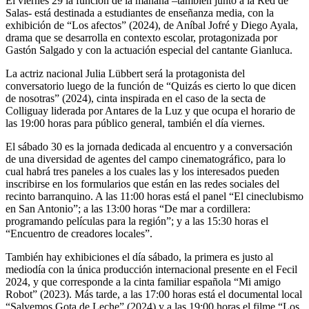
El viernes 29 la función de la mañana –también junto a la Red de
Salas- está destinada a estudiantes de enseñanza media, con la
exhibición de “Los afectos” (2024), de Aníbal Jofré y Diego Ayala,
drama que se desarrolla en contexto escolar, protagonizada por
Gastón Salgado y con la actuación especial del cantante Gianluca.
La actriz nacional Julia Lübbert será la protagonista del
conversatorio luego de la función de “Quizás es cierto lo que dicen
de nosotras” (2024), cinta inspirada en el caso de la secta de
Colliguay liderada por Antares de la Luz y que ocupa el horario de
las 19:00 horas para público general, también el día viernes.
El sábado 30 es la jornada dedicada al encuentro y a conversación
de una diversidad de agentes del campo cinematográfico, para lo
cual habrá tres paneles a los cuales las y los interesados pueden
inscribirse en los formularios que están en las redes sociales del
recinto barranquino. A las 11:00 horas está el panel “El cineclubismo
en San Antonio”; a las 13:00 horas “De mar a cordillera:
programando películas para la región”; y a las 15:30 horas el
“Encuentro de creadores locales”.
También hay exhibiciones el día sábado, la primera es justo al
mediodía con la única producción internacional presente en el Fecil
2024, y que corresponde a la cinta familiar española “Mi amigo
Robot” (2023). Más tarde, a las 17:00 horas está el documental local
“Salvemos Gota de Leche” (2024) y a las 19:00 horas el filme “Los