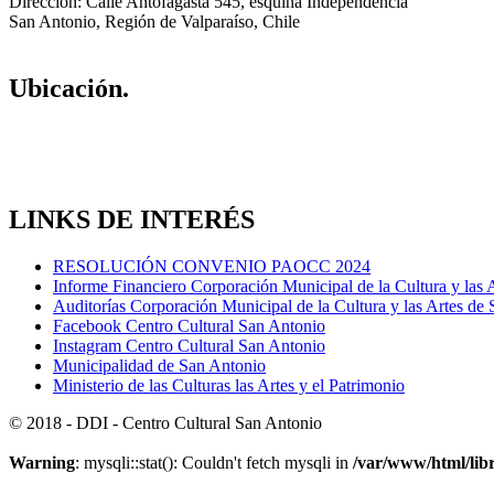
Dirección: Calle Antofagasta 545, esquina Independencia
San Antonio, Región de Valparaíso, Chile
Ubicación.
LINKS DE INTERÉS
RESOLUCIÓN CONVENIO PAOCC 2024
Informe Financiero Corporación Municipal de la Cultura y las 
Auditorías Corporación Municipal de la Cultura y las Artes de
Facebook Centro Cultural San Antonio
Instagram Centro Cultural San Antonio
Municipalidad de San Antonio
Ministerio de las Culturas las Artes y el Patrimonio
© 2018 - DDI - Centro Cultural San Antonio
Warning
: mysqli::stat(): Couldn't fetch mysqli in
/var/www/html/libr