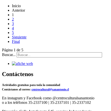
Inicio
Anterior
1
2
3
4
5
Siguiente
Final
Página 1 de 5
Buscar...
Contáctenos
Actividades gratuitas para toda la comunidad
Contáctanos al correo:
centrocultural@sanantonio.cl
En instagram y Facebook como @centroculturalsanantonio
o a los teléfonos 35-2337100 | 35-2337101 | 35-2337102